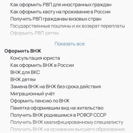
Как оформить РВП для иностранных граждан
Как оформить квоту на проживание в России
Получить РВП гражданам визовых стран
Государственные пошлины и их возврат переплаты
Оформить РВП детям
Квота на проживание в Москве в 2025
Показать все
Прописка по РВП
Оформить ВНЖ
ММЦ САХАРОВО
Консультация юриста
Памятка оформившим РВП
Как оформить ВНЖ в России
Бессрочное пребывание граждан ДНР, ЛНР и
ВНЖ для ВКС
Украины в России
ВНЖ детям
РВП для граждан Казахстана
Замена ВНЖ на ВНЖ без срока действия
РВП для граждан Узбекистана
Миграционный учёт
РВП для граждан Украины
Оформить пенсию по ВНЖ
Как оформить РВП по браку
Памятка оформившим вид на жительство
Дактилоскопическая регистрация
Получить ВНЖ родившимся в РСФСР СССР
РВП в целях получения образования
Получить ВНЖ квалифицированному специалисту
Продление временного пребывания иностранцев в
Получить ВНЖ на основании высшего образования
России