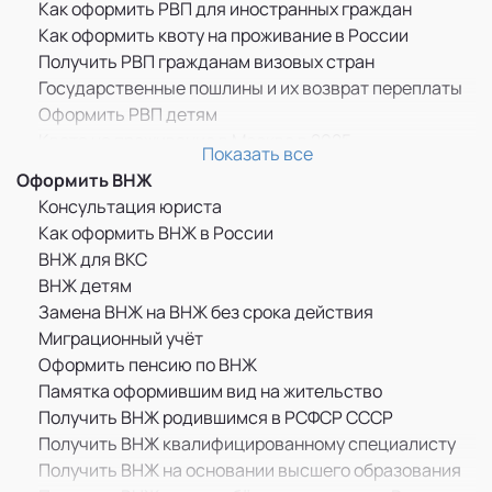
Как оформить РВП для иностранных граждан
Как оформить квоту на проживание в России
Получить РВП гражданам визовых стран
Государственные пошлины и их возврат переплаты
Оформить РВП детям
Квота на проживание в Москве в 2025
Показать все
Прописка по РВП
Оформить ВНЖ
ММЦ САХАРОВО
Консультация юриста
Памятка оформившим РВП
Как оформить ВНЖ в России
Бессрочное пребывание граждан ДНР, ЛНР и
ВНЖ для ВКС
Украины в России
ВНЖ детям
РВП для граждан Казахстана
Замена ВНЖ на ВНЖ без срока действия
РВП для граждан Узбекистана
Миграционный учёт
РВП для граждан Украины
Оформить пенсию по ВНЖ
Как оформить РВП по браку
Памятка оформившим вид на жительство
Дактилоскопическая регистрация
Получить ВНЖ родившимся в РСФСР СССР
РВП в целях получения образования
Получить ВНЖ квалифицированному специалисту
Продление временного пребывания иностранцев в
Получить ВНЖ на основании высшего образования
России