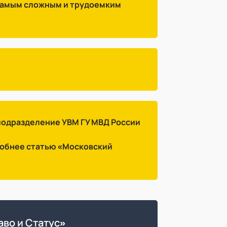
 самым сложным и трудоемким
подразделение УВМ ГУ МВД России
робнее статью «Московский
аво и Статус»