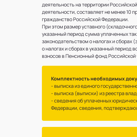
деятельность на территории Российско
деятельности, составляет не менее 10 п
гражданство Российской Федерации.
При этом размер уставного (складочного
указанный период сумма уплаченных так
законодательством о налогах и сборах 
о налогах и сборах в указанный период 
взносов в Пенсионный фонд Российской 
Комплектность необходимых док
- выписка из единого государственн
- выписка (выписки) из реестра вла
- сведения об уплаченных юридичес
Федерации, сведения, подтверждаю