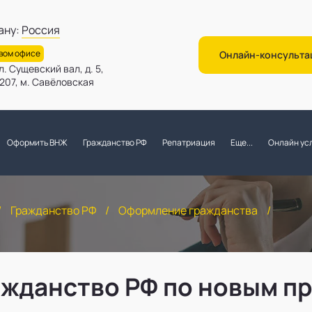
ану:
Россия
овом офисе
Онлайн-консульта
л. Сущевский вал, д. 5,
. 207, м. Савёловская
Оформить ВНЖ
Гражданство РФ
Репатриация
Еще...
Онлайн усл
/
Гражданство РФ
/
Оформление гражданства
/
ажданство РФ по новым п