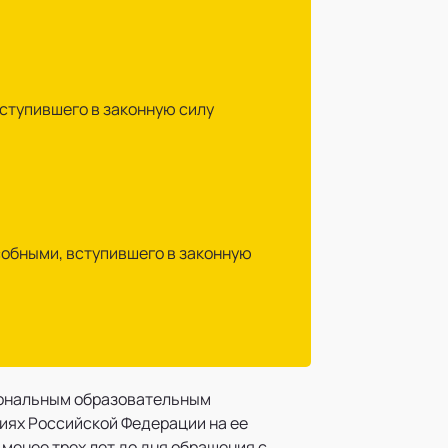
вступившего в законную силу
собными, вступившего в законную
сиональным образовательным
иях Российской Федерации на ее
менее трех лет до дня обращения с