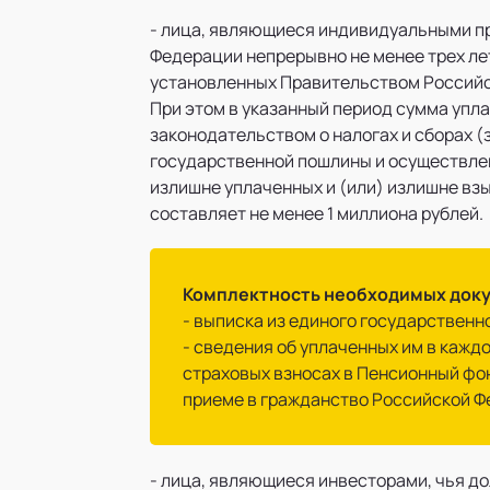
- лица, являющиеся индивидуальными 
Федерации непрерывно не менее трех ле
установленных Правительством Российс
При этом в указанный период сумма упла
законодательством о налогах и сборах (
государственной пошлины и осуществлен
излишне уплаченных и (или) излишне вз
составляет не менее 1 миллиона рублей.
Комплектность необходимых док
- выписка из единого государствен
- сведения об уплаченных им в кажд
страховых взносах в Пенсионный фо
приеме в гражданство Российской Ф
- лица, являющиеся инвесторами, чья д