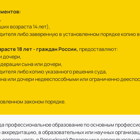
ументов:
,
ших возраста 14 лет),
одителя либо заверенную в установленном порядке копию 
расте 18 лет - граждан России,
предоставляют:
и дочери,
едерации сына или дочери,
одителя либо копию указанного решения суда,
сына или дочери недееспособными или ограниченно дееспо
новленном законом порядке.
 года профессиональное образование по основным профес
аккредитацию, в образовательных или научных организац
деятельность в Российской Федерации в совокупности не 