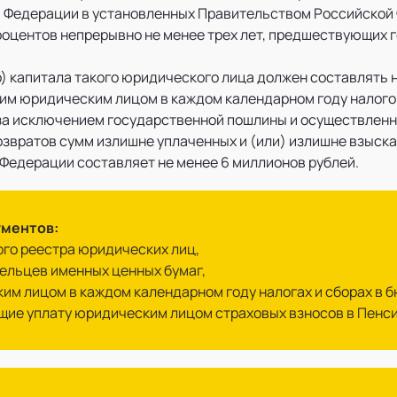
й Федерации в установленных Правительством Российской
роцентов непрерывно не менее трех лет, предшествующих 
) капитала такого юридического лица должен составлять н
им юридическим лицом в каждом календарном году налогов
(за исключением государственной пошлины и осуществленн
возвратов сумм излишне уплаченных и (или) излишне взыска
Федерации составляет не менее 6 миллионов рублей.
ументов:
ого реестра юридических лиц,
дельцев именных ценных бумаг,
ким лицом в каждом календарном году налогах и сборах в
щие уплату юридическим лицом страховых взносов в Пенс