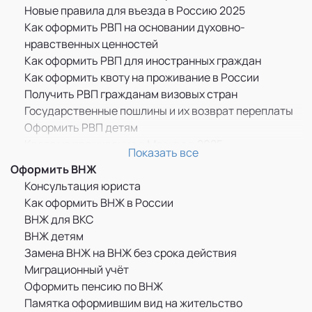
Новые правила для въезда в Россию 2025
Как оформить РВП на основании духовно-
нравственных ценностей
Как оформить РВП для иностранных граждан
Как оформить квоту на проживание в России
Получить РВП гражданам визовых стран
Государственные пошлины и их возврат переплаты
Оформить РВП детям
Квота на проживание в Москве в 2025
Показать все
Прописка по РВП
Оформить ВНЖ
ММЦ САХАРОВО
Консультация юриста
Памятка оформившим РВП
Как оформить ВНЖ в России
Бессрочное пребывание граждан ДНР, ЛНР и
ВНЖ для ВКС
Украины в России
ВНЖ детям
РВП для граждан Казахстана
Замена ВНЖ на ВНЖ без срока действия
РВП для граждан Узбекистана
Миграционный учёт
РВП для граждан Украины
Оформить пенсию по ВНЖ
Как оформить РВП по браку
Памятка оформившим вид на жительство
Дактилоскопическая регистрация