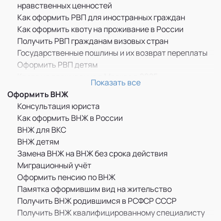
нравственных ценностей
Как оформить РВП для иностранных граждан
Как оформить квоту на проживание в России
Получить РВП гражданам визовых стран
Государственные пошлины и их возврат переплаты
Оформить РВП детям
Квота на проживание в Москве в 2025
Показать все
Прописка по РВП
Оформить ВНЖ
ММЦ САХАРОВО
Консультация юриста
Памятка оформившим РВП
Как оформить ВНЖ в России
Бессрочное пребывание граждан ДНР, ЛНР и
ВНЖ для ВКС
Украины в России
ВНЖ детям
РВП для граждан Казахстана
Замена ВНЖ на ВНЖ без срока действия
РВП для граждан Узбекистана
Миграционный учёт
РВП для граждан Украины
Оформить пенсию по ВНЖ
Как оформить РВП по браку
Памятка оформившим вид на жительство
Дактилоскопическая регистрация
Получить ВНЖ родившимся в РСФСР СССР
РВП в целях получения образования
Получить ВНЖ квалифицированному специалисту
Продление временного пребывания иностранцев в