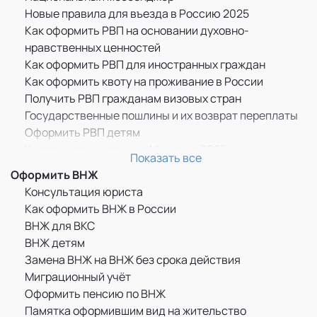
Новые правила для въезда в Россию 2025
Как оформить РВП на основании духовно-
нравственных ценностей
Как оформить РВП для иностранных граждан
Как оформить квоту на проживание в России
Получить РВП гражданам визовых стран
Государственные пошлины и их возврат переплаты
Оформить РВП детям
Квота на проживание в Москве в 2025
Показать все
Прописка по РВП
Оформить ВНЖ
ММЦ САХАРОВО
Консультация юриста
Памятка оформившим РВП
Как оформить ВНЖ в России
Бессрочное пребывание граждан ДНР, ЛНР и
ВНЖ для ВКС
Украины в России
ВНЖ детям
РВП для граждан Казахстана
Замена ВНЖ на ВНЖ без срока действия
РВП для граждан Узбекистана
Миграционный учёт
РВП для граждан Украины
Оформить пенсию по ВНЖ
Как оформить РВП по браку
Памятка оформившим вид на жительство