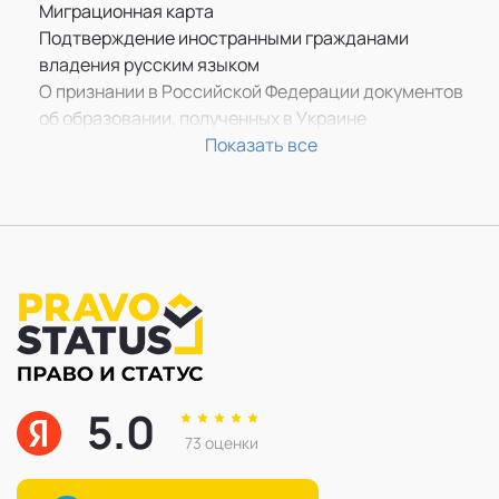
ВНЖ для переселенцев из Туркменистана
Миграционная карта
Гражданство РФ депортированным с Крымской
Подтверждение иностранными гражданами
АССР
владения русским языком
Оформить гражданство РФ гр-ну Афганистана,
О признании в Российской Федерации документов
Ирака, Сирии
об образовании, полученных в Украине
Оформить гражданство РФ гражданину ДНР
Правовой анализ документов
Показать все
Оформить гражданство РФ гражданину ЛНР
5.0
73 оценки