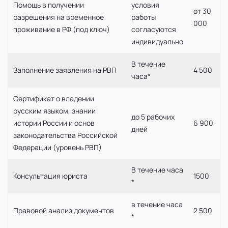
Помощь в получении
условия
от 30
разрешения на временное
работы
000
проживание в РФ (под ключ)
согласуются
индивидуально
В течение
Заполнение заявления на РВП
4 500
часа*
Сертификат о владении
русским языком, знании
до 5 рабочих
истории России и основ
6 900
дней
законодательства Российской
Федерации (уровень РВП)
В течение часа
Консультация юриста
1500
*
в течение часа
Правовой анализ документов
2 500
*