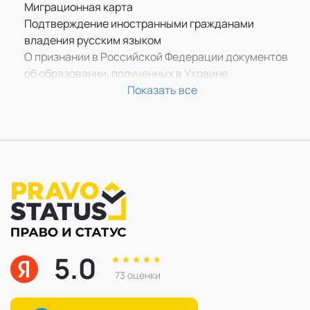
ВНЖ для переселенцев из Туркменистана
Миграционная карта
Гражданство РФ депортированным с Крымской
Подтверждение иностранными гражданами
АССР
владения русским языком
Оформить гражданство РФ гр-ну Афганистана,
О признании в Российской Федерации документов
Ирака, Сирии
об образовании, полученных в Украине
Оформить гражданство РФ гражданину ДНР
Правовой анализ документов
Показать все
Оформить гражданство РФ гражданину ЛНР
5.0
73 оценки