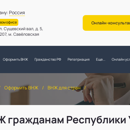
ану:
Россия
овом офисе
Онлайн-консульта
л. Сущевский вал, д. 5,
. 207, м. Савёловская
Оформить ВНЖ
Гражданство РФ
Репатриация
Еще...
Онлайн усл
/
Оформить ВНЖ
/
ВНЖ для стран
/
Ж гражданам Республики 