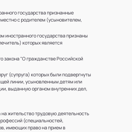
транного государства признанные
местно с родителем (усыновителем,
вом иностранного государства признаны
печитель) которых является
го закона "О гражданстве Российской
руг (супруга) которых были подвергнуты
ящей линии, усыновленным детям или
ии, выданную органом внутренних дел,
а на жительство трудовую деятельность
профессий (специальностей,
в, имеющих право на прием в