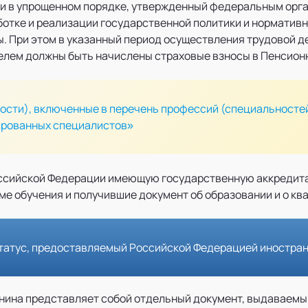
и в упрощенном порядке, утвержденный федеральным орга
отке и реализации государственной политики и норматив
ы. При этом в указанный период осуществления трудовой д
елем должны быть начислены страховые взносы в Пенсион
ости), включенные в перечень профессий (специальносте
ированных специалистов»
оссийской Федерации имеющую государственную аккреди
ме обучения и получившие документ об образовании и о кв
татус, предоставляемый Российской Федерацией иностран
нина представляет собой отдельный документ, выдаваемый