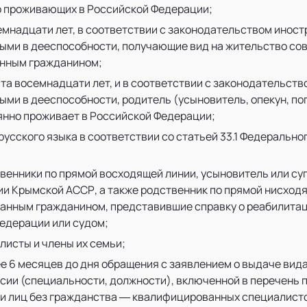
о проживающих в Российской Федерации;
емнадцати лет, в соответствии с законодательством инос
ми в дееспособности, получающие вид на жительство сов
анным гражданином;
та восемнадцати лет, и в соответствии с законодательст
ми в дееспособности, родитель (усыновитель, опекун, по
янно проживает в Российской Федерации;
усского языка в соответствии со статьей 33.1 Федерально
венники по прямой восходящей линии, усыновитель или суп
ии Крымской АССР, а также родственник по прямой нисход
транным гражданином, представившие справку о реабилитац
едерации или судом;
исты и члены их семьи;
е 6 месяцев до дня обращения с заявлением о выдаче вид
сии (специальности, должности), включенной в перечень 
и лиц без гражданства — квалифицированных специалисто