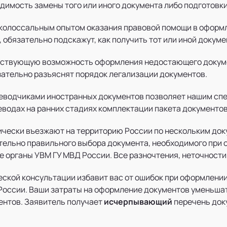
димость замены того или иного документа либо подготовк
 колоссальным опытом оказания правовой помощи в оформ
 обязательно подскажут, как получить тот или иной докум
ществующую возможность оформления недостающего докум
зательно разъяснят порядок легализации документов.
реводчиками иностранных документов позволяет нашим сп
еводах на ранних стадиях комплектации пакета документов
ически въезжают на территорию России по нескольким до
тельно правильного выбора документа, необходимого при
е органы УВМ ГУ МВД России. Все разночтения, неточности
кой консультации избавит вас от ошибок при оформлении
России. Ваши затраты на оформление документов уменьшат
ентов. Заявитель получает
исчерпывающий
перечень док