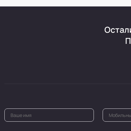
Остал
П