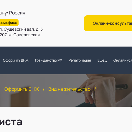
ану:
Россия
овом офисе
Онлайн-консульта
л. Сущевский вал, д. 5,
. 207, м. Савёловская
Оформить ВНЖ
Гражданство РФ
Репатриация
Еще...
Онлайн усл
/
Оформить ВНЖ
/
Вид на жительство
/
иста