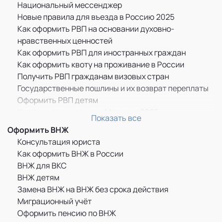
Национальный мессенджер
Новые правила для въезда в Россию 2025
Как оформить РВП на основании духовно-
нравственных ценностей
Как оформить РВП для иностранных граждан
Как оформить квоту на проживание в России
Получить РВП гражданам визовых стран
Государственные пошлины и их возврат переплаты
Оформить РВП детям
Квота на проживание в Москве в 2025
Показать все
Прописка по РВП
Оформить ВНЖ
ММЦ САХАРОВО
Консультация юриста
Памятка оформившим РВП
Как оформить ВНЖ в России
Бессрочное пребывание граждан ДНР, ЛНР и
ВНЖ для ВКС
Украины в России
ВНЖ детям
РВП для граждан Казахстана
Замена ВНЖ на ВНЖ без срока действия
РВП для граждан Узбекистана
Миграционный учёт
РВП для граждан Украины
Оформить пенсию по ВНЖ
Как оформить РВП по браку