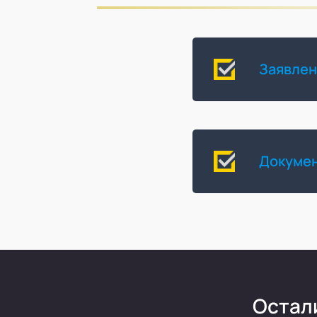
Заявлени
Докумен
Остал