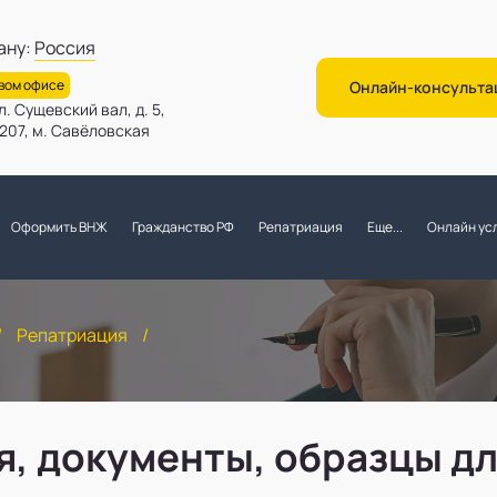
ану:
Россия
овом офисе
Онлайн-консульта
л. Сущевский вал, д. 5,
. 207, м. Савёловская
Оформить ВНЖ
Гражданство РФ
Репатриация
Еще...
Онлайн усл
/
Репатриация
/
я, документы, образцы д