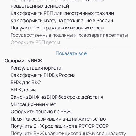
нравственных ценностей
Как оформить РВП для иностранных граждан
Как оформить квоту на проживание в России
Получить РВП гражданам визовых стран
Государственные пошлины и их возврат переплаты
Оформить РВП детям
Квота на проживание в Москве в 2025
Показать все
Прописка по РВП
Оформить ВНЖ
ММЦ САХАРОВО
Консультация юриста
Памятка оформившим РВП
Как оформить ВНЖ в России
Бессрочное пребывание граждан ДНР, ЛНР и
ВНЖ для ВКС
Украины в России
ВНЖ детям
РВП для граждан Казахстана
Замена ВНЖ на ВНЖ без срока действия
РВП для граждан Узбекистана
Миграционный учёт
РВП для граждан Украины
Оформить пенсию по ВНЖ
Как оформить РВП по браку
Памятка оформившим вид на жительство
Дактилоскопическая регистрация
Получить ВНЖ родившимся в РСФСР СССР
РВП в целях получения образования
Получить ВНЖ квалифицированному специалисту